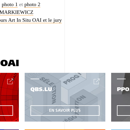
:
photo 1
et
photo 2
lip MARKIEWICZ
urs Art In Situ OAI et le jury
'OAI
QBS.LU
PPO
EN SAVOIR PLUS