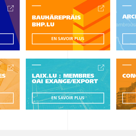
ARC
BAUHÄREPRÄIS
BHP.LU
EN SAVOIR PLUS
ES
LAIX.LU : MEMBRES
CON
OAI EXANGE/EXPORT
EN SAVOIR PLUS