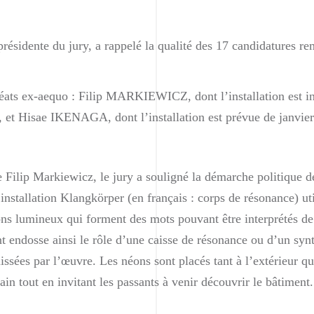
ésidente du jury, a rappelé la qualité des 17 candidatures re
réats ex-aequo : Filip MARKIEWICZ, dont l’installation est in
4, et Hisae IKENAGA, dont l’installation est prévue de janvi
 Filip Markiewicz, le jury a souligné la démarche politique d
installation Klangkörper (en français : corps de résonance) ut
ns lumineux qui forment des mots pouvant être interprétés de
t endosse ainsi le rôle d’une caisse de résonance ou d’un synth
ssées par l’œuvre. Les néons sont placés tant à l’extérieur qu’
bain tout en invitant les passants à venir découvrir le bâtiment.