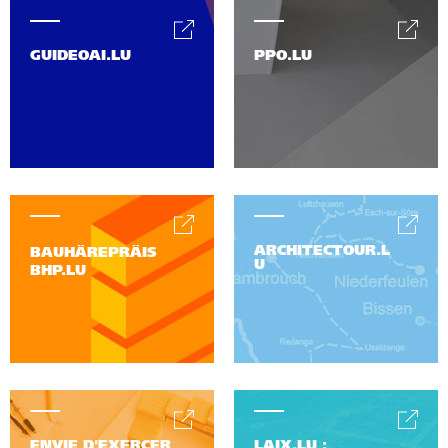
GUIDEOAI.LU
PPO.LU
ARCHITECTOUR.L
BAUHÄREPRÄIS
U
BHP.LU
ENVIE D'EXERCER
LAIX.LU :