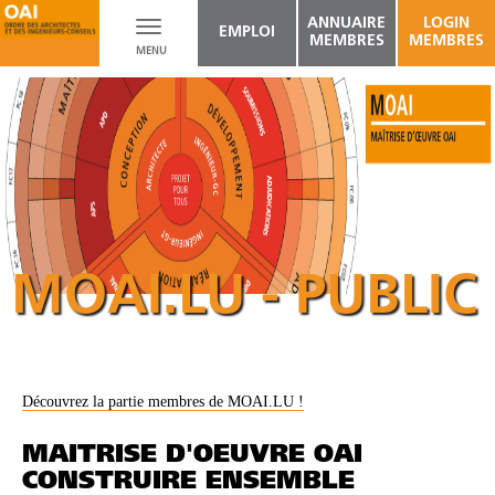
ANNUAIRE
LOGIN
Toggle
EMPLOI
MEMBRES
MEMBRES
MENU
navigation
MOAI.LU - PUBLIC
Découvrez la partie membres de MOAI.LU !
MAITRISE D'OEUVRE OAI
CONSTRUIRE ENSEMBLE