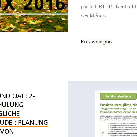
par le CRTI-B, Neobuild
des Métiers.
En savoir plus
D OAI : 2-
CHULUNG
GLICHE
DE : PLANUNG
 VON