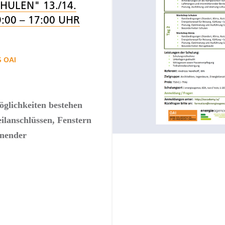
ULEN" 13./14.
:00 – 17:00 UHR
 OAI
glichkeiten bestehen
ilanschlüssen, Fenstern
anender