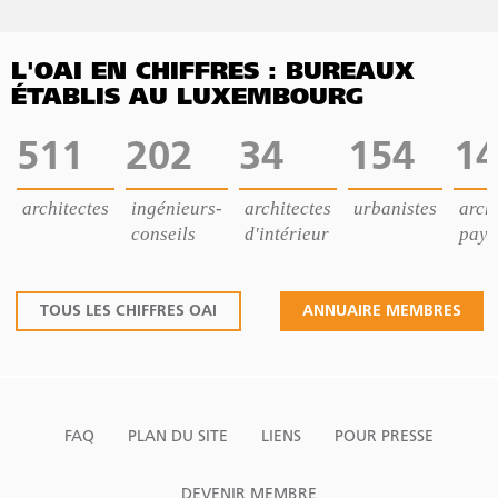
L'OAI EN CHIFFRES : BUREAUX
ÉTABLIS AU LUXEMBOURG
511
202
34
154
14
architectes
ingénieurs-
architectes
urbanistes
archi
conseils
d'intérieur
pays
TOUS LES CHIFFRES OAI
ANNUAIRE MEMBRES
FAQ
PLAN DU SITE
LIENS
POUR PRESSE
DEVENIR MEMBRE