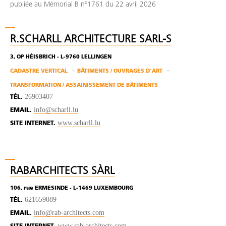
publiée au Mémorial B nº1761 du 22 avril 2026
R.SCHARLL ARCHITECTURE SARL-S
3, OP HÉISBRICH - L-9760 LELLINGEN
CADASTRE VERTICAL
BÂTIMENTS / OUVRAGES D'ART
TRANSFORMATION / ASSAINISSEMENT DE BÂTIMENTS
26903407
TÉL.
info@scharll.lu
EMAIL.
www.scharll.lu
SITE INTERNET.
RABARCHITECTS SÀRL
106, rue ERMESINDE - L-1469 LUXEMBOURG
621659089
TÉL.
info@rab-architects.com
EMAIL.
www.rab-architects.com