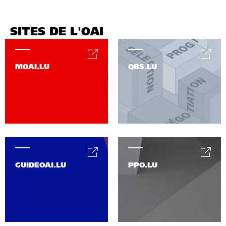
SITES DE L'OAI
MOAI.LU
QBS.LU
GUIDEOAI.LU
PPO.LU