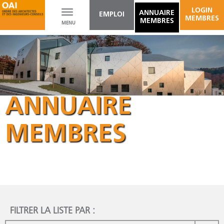
LOGIN
Toggle
ANNUAIRE
EMPLOI
MEMBRES
MEMBRES
MENU
navigation
ANNUAIRE
MEMBRES
FILTRER LA LISTE PAR :