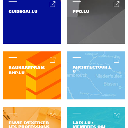
GUIDEOAI.LU
PPO.LU
ARCHITECTOUR.L
BAUHÄREPRÄIS
U
BHP.LU
ENVIE D'EXERCER
LAIX.LU :
LES PROFESSIONS
MEMBRES OAI