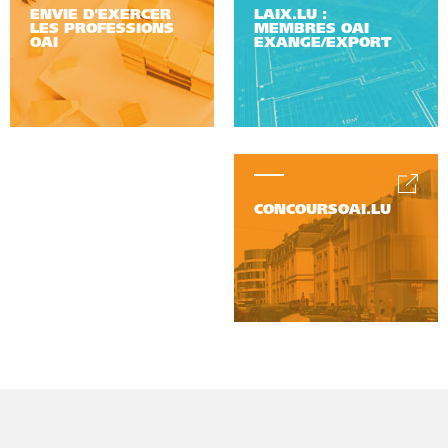
ENVIE D'EXERCER
LAIX.LU :
LES PROFESSIONS
MEMBRES OAI
OAI
EXANGE/EXPORT
CONCOURSOAI.LU