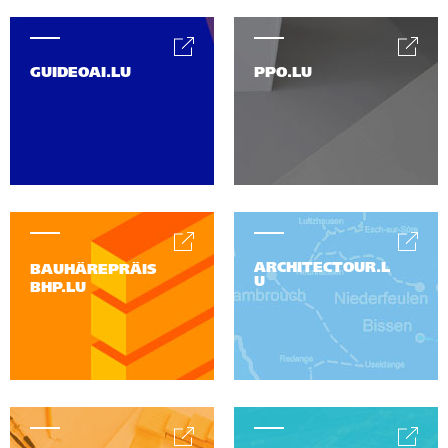
GUIDEOAI.LU
PPO.LU
ARCHITECTOUR.L
BAUHÄREPRÄIS
U
BHP.LU