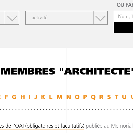
OU PAR
 MEMBRES "ARCHITECTE
E
F
G
H
I
J
K
L
M
N
O
P
Q
R
S
T
U
 de l'OAI (obligatoires et facultatifs)
publiée au Mémorial 