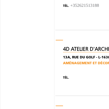
+352621513188
TÉL.
4D ATELIER D'ARCH
13A, RUE DU GOLF - L-1
AMÉNAGEMENT ET DÉCORA
TÉL.