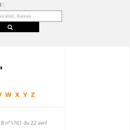
 :
"
V
W
X
Y
Z
B nº1761 du 22 avril