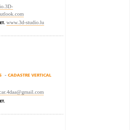
io.3D-
utlook.com
www.3d-studio.lu
ET.
S
CADASTRE VERTICAL
lcar.4daa@gmail.com
ET.