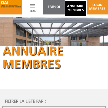
LOGIN
Toggle
ANNUAIRE
EMPLOI
MEMBRES
MEMBRES
MENU
navigation
ANNUAIRE
MEMBRES
FILTRER LA LISTE PAR :