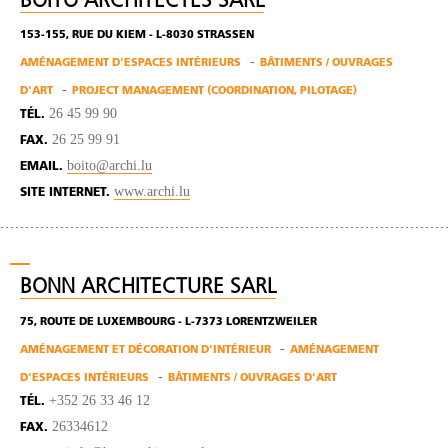
BOITO ARCHITECTES SARL
153-155, RUE DU KIEM - L-8030 STRASSEN
AMÉNAGEMENT D'ESPACES INTÉRIEURS
BÂTIMENTS / OUVRAGES
D'ART
PROJECT MANAGEMENT (COORDINATION, PILOTAGE)
26 45 99 90
TÉL.
26 25 99 91
FAX.
boito@archi.lu
EMAIL.
www.archi.lu
SITE INTERNET.
BONN ARCHITECTURE SARL
75, ROUTE DE LUXEMBOURG - L-7373 LORENTZWEILER
AMÉNAGEMENT ET DÉCORATION D'INTÉRIEUR
AMÉNAGEMENT
D'ESPACES INTÉRIEURS
BÂTIMENTS / OUVRAGES D'ART
+352 26 33 46 12
TÉL.
26334612
FAX.