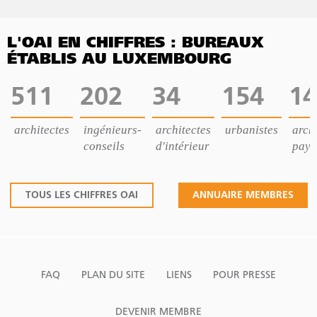
L'OAI EN CHIFFRES : BUREAUX
ÉTABLIS AU LUXEMBOURG
511
202
34
154
14
architectes
ingénieurs-
architectes
urbanistes
archi
conseils
d'intérieur
pays
TOUS LES CHIFFRES OAI
ANNUAIRE MEMBRES
FAQ
PLAN DU SITE
LIENS
POUR PRESSE
DEVENIR MEMBRE