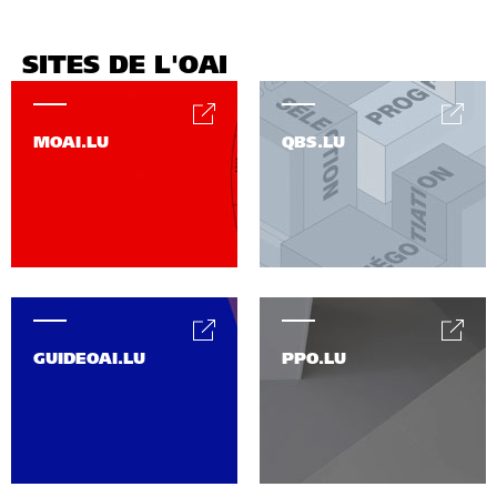
SITES DE L'OAI
MOAI.LU
QBS.LU
GUIDEOAI.LU
PPO.LU