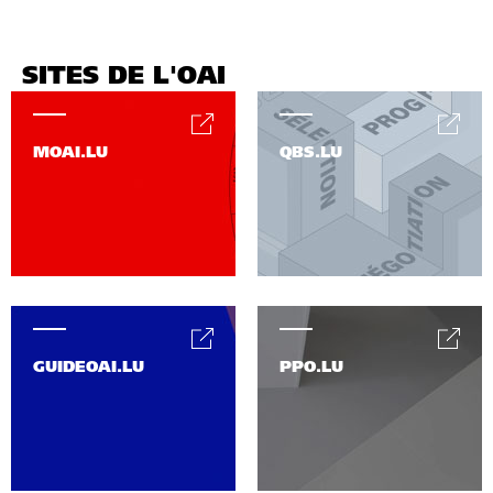
SITES DE L'OAI
MOAI.LU
QBS.LU
GUIDEOAI.LU
PPO.LU