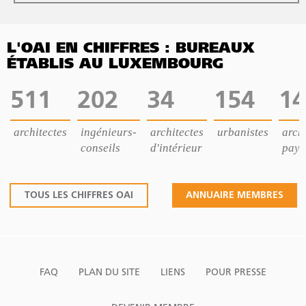
L'OAI EN CHIFFRES : BUREAUX
ÉTABLIS AU LUXEMBOURG
511
202
34
154
14
architectes
ingénieurs-
architectes
urbanistes
archi
conseils
d'intérieur
pays
TOUS LES CHIFFRES OAI
ANNUAIRE MEMBRES
FAQ
PLAN DU SITE
LIENS
POUR PRESSE