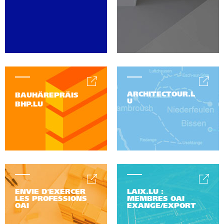
ARCHITECTOUR.L
BAUHÄREPRÄIS
U
BHP.LU
ENVIE D'EXERCER
LAIX.LU :
LES PROFESSIONS
MEMBRES OAI
OAI
EXANGE/EXPORT