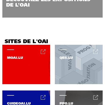
DE L’OAI
SITES DE L'OAI
MOAI.LU
QBS.LU
GUIDEOAI.LU
PPO.LU