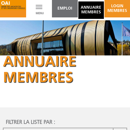
LOGIN
Toggle
ANNUAIRE
EMPLOI
MEMBRES
MEMBRES
MENU
navigation
ANNUAIRE
MEMBRES
FILTRER LA LISTE PAR :