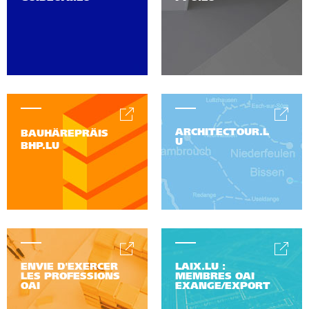
ARCHITECTOUR.L
BAUHÄREPRÄIS
U
BHP.LU
ENVIE D'EXERCER
LAIX.LU :
LES PROFESSIONS
MEMBRES OAI
OAI
EXANGE/EXPORT