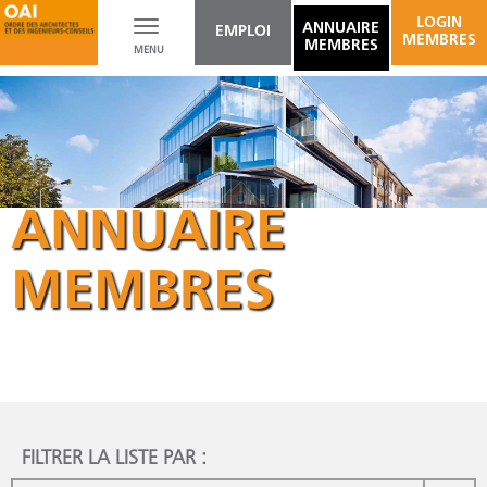
LOGIN
Toggle
ANNUAIRE
EMPLOI
MEMBRES
MEMBRES
MENU
navigation
ANNUAIRE
MEMBRES
FILTRER LA LISTE PAR :