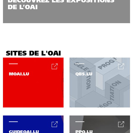
DECOUVREZ LES EXPOSITIONS
DE L’OAI
SITES DE L'OAI
MOAI.LU
QBS.LU
GUIDEOAI.LU
PPO.LU