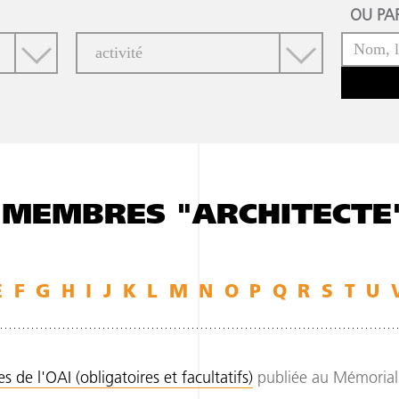
OU PAR
 MEMBRES "ARCHITECTE
E
F
G
H
I
J
K
L
M
N
O
P
Q
R
S
T
U
 de l'OAI (obligatoires et facultatifs)
publiée au Mémorial 