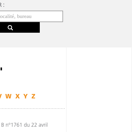
 :
"
V
W
X
Y
Z
B nº1761 du 22 avril