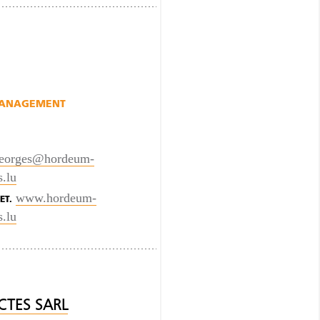
MANAGEMENT
georges@hordeum-
s.lu
www.hordeum-
ET.
s.lu
CTES SARL