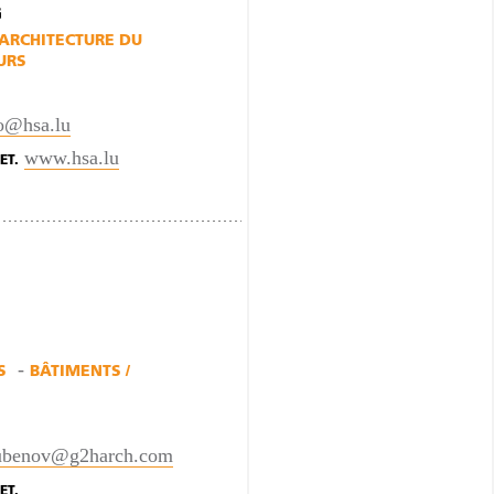
G
ARCHITECTURE DU
URS
o@hsa.lu
www.hsa.lu
ET.
S
BÂTIMENTS /
ubenov@g2harch.com
ET.