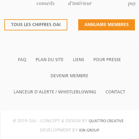
conseils
d'intérieur
pays
TOUS LES CHIFFRES OAI
ANNUAIRE MEMBRES
FAQ
PLAN DU SITE
LIENS
POUR PRESSE
DEVENIR MEMBRE
LANCEUR D'ALERTE / WHISTLEBLOWING
CONTACT
© 2019 OAI - CONCEPT & DESIGN BY
-
QUATTRO CREATIVE
DEVELOPMENT BY
ION GROUP