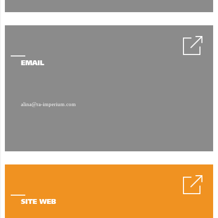
EMAIL
alina@ra-imperium.com
SITE WEB