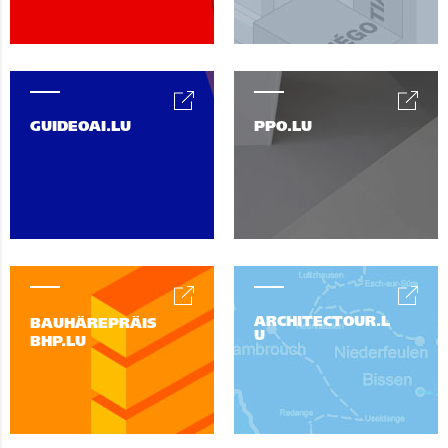
GUIDEOAI.LU
PPO.LU
ARCHITECTOUR.L
BAUHÄREPRÄIS
U
BHP.LU