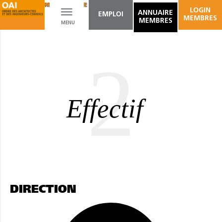
ARCHITECTURE DU PAYSAGE
AMÉNAGEMENT D'ESPACES INTÉRIEURS
LOGIN
Toggle
ANNUAIRE
EMPLOI
MEMBRES
MEMBRES
MENU
navigation
2
Effectif
DIRECTION