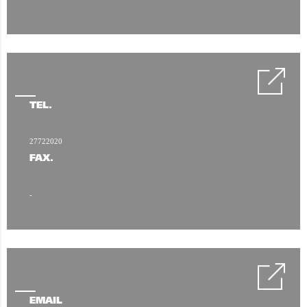
TÉL.
27722020
FAX.
-
EMAIL