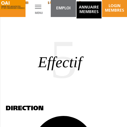
AMÉNAGEMENT D'ESPACES INTÉRIEURS
BÂTIMENTS / OUVRAGES D'ART
LOGIN
Toggle
ANNUAIRE
EMPLOI
MEMBRES
MEMBRES
MENU
navigation
5
Effectif
DIRECTION