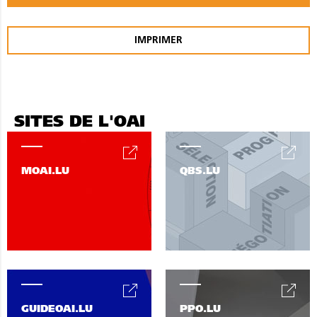
IMPRIMER
SITES DE L'OAI
MOAI.LU
QBS.LU
GUIDEOAI.LU
PPO.LU