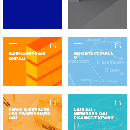
ARCHITECTOUR.L
BAUHÄREPRÄIS
U
BHP.LU
ENVIE D'EXERCER
LAIX.LU :
LES PROFESSIONS
MEMBRES OAI
OAI
EXANGE/EXPORT