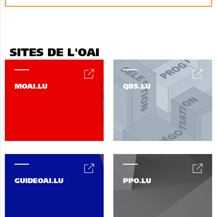
SITES DE L'OAI
MOAI.LU
QBS.LU
GUIDEOAI.LU
PPO.LU