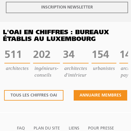
INSCRIPTION NEWSLETTER
L'OAI EN CHIFFRES : BUREAUX
ÉTABLIS AU LUXEMBOURG
511
202
34
154
14
architectes
ingénieurs-
architectes
urbanistes
archi
conseils
d'intérieur
pays
TOUS LES CHIFFRES OAI
ANNUAIRE MEMBRES
FAQ
PLAN DU SITE
LIENS
POUR PRESSE