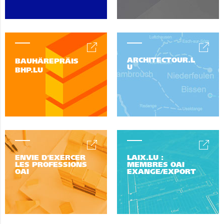
ARCHITECTOUR.L
BAUHÄREPRÄIS
U
BHP.LU
ENVIE D'EXERCER
LAIX.LU :
LES PROFESSIONS
MEMBRES OAI
OAI
EXANGE/EXPORT