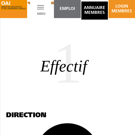
BÂTIMENTS / OUVRAGES D'ART
DESIGN DE MOBILIER ET AUTRES
LOGIN
Toggle
ANNUAIRE
EMPLOI
MEMBRES
MEMBRES
MENU
navigation
1
Effectif
DIRECTION