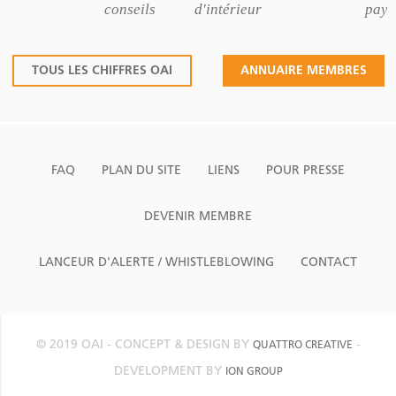
conseils
d'intérieur
pays
TOUS LES CHIFFRES OAI
ANNUAIRE MEMBRES
FAQ
PLAN DU SITE
LIENS
POUR PRESSE
DEVENIR MEMBRE
LANCEUR D'ALERTE / WHISTLEBLOWING
CONTACT
© 2019 OAI - CONCEPT & DESIGN BY
-
QUATTRO CREATIVE
DEVELOPMENT BY
ION GROUP