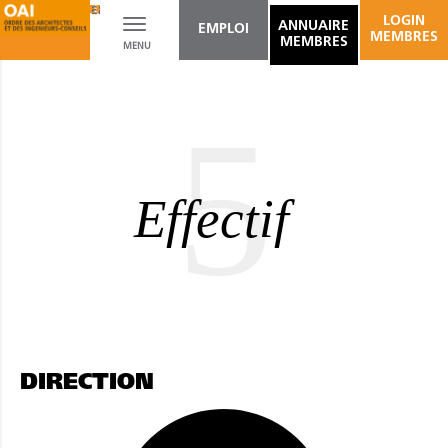
CADASTRE VERTICAL
LOGIN
Toggle
ANNUAIRE
EMPLOI
MEMBRES
MEMBRES
MENU
navigation
5
Effectif
DIRECTION