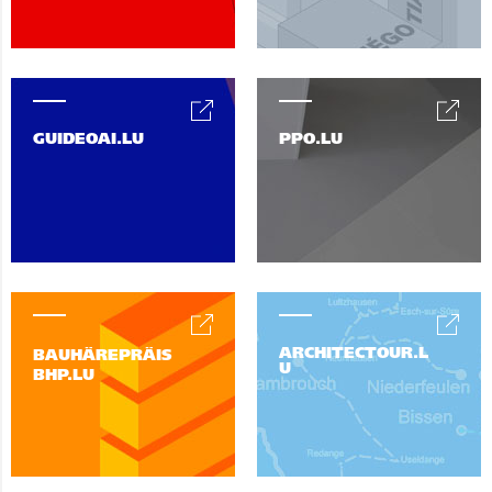
GUIDEOAI.LU
PPO.LU
ARCHITECTOUR.L
BAUHÄREPRÄIS
U
BHP.LU