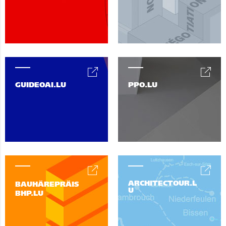
GUIDEOAI.LU
PPO.LU
ARCHITECTOUR.L
BAUHÄREPRÄIS
U
BHP.LU