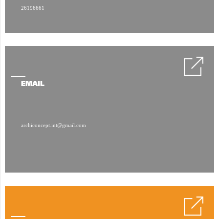
26196661
EMAIL
archiconcept.int@gmail.com