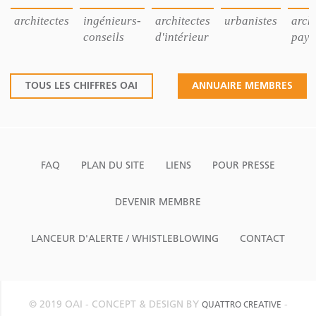
architectes
ingénieurs-
architectes
urbanistes
archi
conseils
d'intérieur
pays
TOUS LES CHIFFRES OAI
ANNUAIRE MEMBRES
FAQ
PLAN DU SITE
LIENS
POUR PRESSE
DEVENIR MEMBRE
LANCEUR D'ALERTE / WHISTLEBLOWING
CONTACT
© 2019 OAI - CONCEPT & DESIGN BY
-
QUATTRO CREATIVE