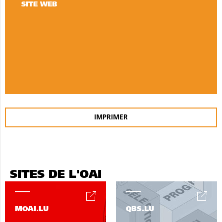
SITE WEB
IMPRIMER
SITES DE L'OAI
MOAI.LU
QBS.LU