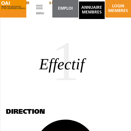
AMÉNAGEMENT D'ESPACES INTÉRIEURS
LOGIN
Toggle
ANNUAIRE
EMPLOI
MEMBRES
MEMBRES
MENU
navigation
1
Effectif
DIRECTION