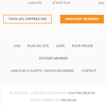
conseils
d'intérieur
pays
TOUS LES CHIFFRES OAI
ANNUAIRE MEMBRES
FAQ
PLAN DU SITE
LIENS
POUR PRESSE
DEVENIR MEMBRE
LANCEUR D'ALERTE / WHISTLEBLOWING
CONTACT
© 2019 OAI - CONCEPT & DESIGN BY
-
QUATTRO CREATIVE
DEVELOPMENT BY
ION GROUP