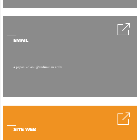
EMAIL
a.papanikolaou@andimilian.archi
SITE WEB