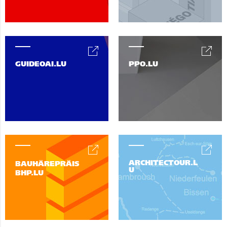
GUIDEOAI.LU
PPO.LU
ARCHITECTOUR.L
BAUHÄREPRÄIS
U
BHP.LU