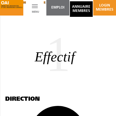
ARCHITECTURE DU PAYSAGE
AMÉNAGEMENT D'ESPACES INTÉRIEURS
LOGIN
Toggle
ANNUAIRE
EMPLOI
MEMBRES
MEMBRES
MENU
navigation
1
Effectif
DIRECTION