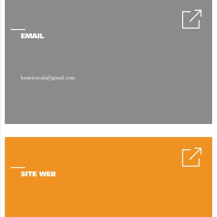
EMAIL
beatricecals@gmail.com
SITE WEB