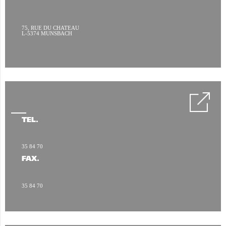
75, RUE DU CHATEAU
L-5374 MUNSBACH
TÉL.
35 84 70
FAX.
35 84 70