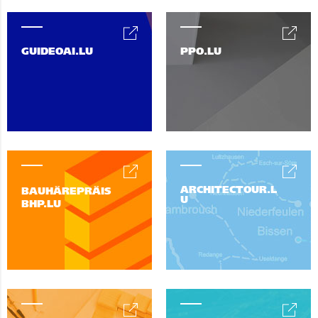
GUIDEOAI.LU
PPO.LU
ARCHITECTOUR.L
BAUHÄREPRÄIS
U
BHP.LU