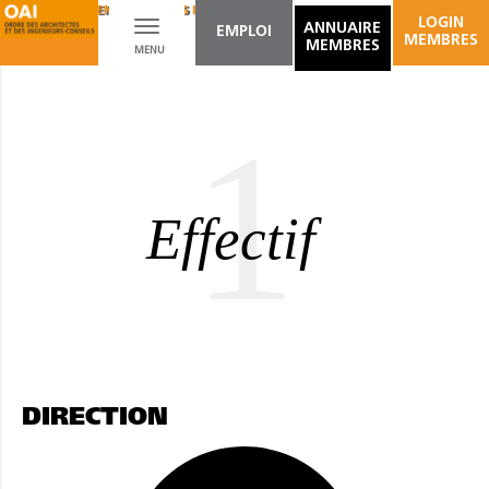
AMÉNAGEMENT D'ESPACES INTÉRIEURS
EXPERTISES
LOGIN
Toggle
ANNUAIRE
EMPLOI
MEMBRES
MEMBRES
MENU
navigation
1
Effectif
DIRECTION