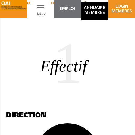
AMÉNAGEMENT D'ESPACES INTÉRIEURS
BÂTIMENTS / OUVRAGES D'ART
LOGIN
Toggle
ANNUAIRE
EMPLOI
MEMBRES
MEMBRES
MENU
navigation
1
Effectif
DIRECTION