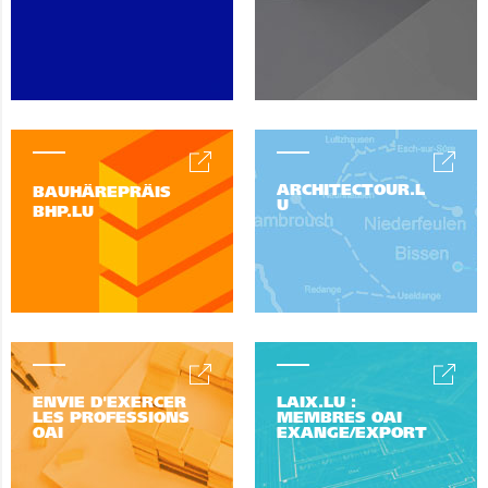
ARCHITECTOUR.L
BAUHÄREPRÄIS
U
BHP.LU
ENVIE D'EXERCER
LAIX.LU :
LES PROFESSIONS
MEMBRES OAI
OAI
EXANGE/EXPORT