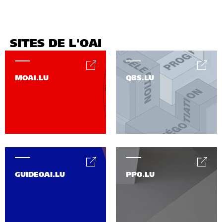
SITES DE L'OAI
MOAI.LU
QBS.LU
GUIDEOAI.LU
PPO.LU