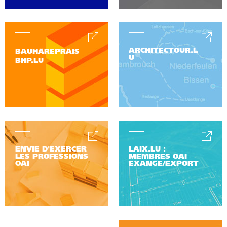
ARCHITECTOUR.L
BAUHÄREPRÄIS
U
BHP.LU
ENVIE D'EXERCER
LAIX.LU :
LES PROFESSIONS
MEMBRES OAI
OAI
EXANGE/EXPORT