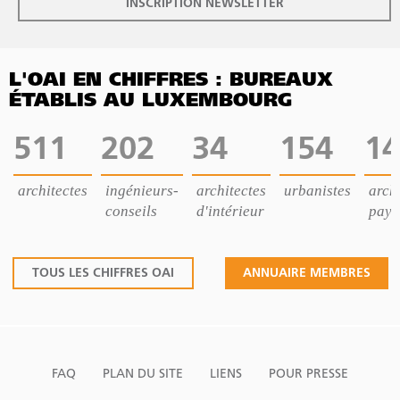
INSCRIPTION NEWSLETTER
L'OAI EN CHIFFRES : BUREAUX
ÉTABLIS AU LUXEMBOURG
511
202
34
154
14
architectes
ingénieurs-
architectes
urbanistes
archi
conseils
d'intérieur
pays
TOUS LES CHIFFRES OAI
ANNUAIRE MEMBRES
FAQ
PLAN DU SITE
LIENS
POUR PRESSE