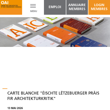
ANNUAIRE
LOGIN
Toggle
EMPLOI
MEMBRES
MEMBRES
MENU
navigation
CARTE BLANCHE "ÉISCHTE LËTZEBUERGER PRÄIS
FIR ARCHITEKTURKRITIK"
13 MAI 2026