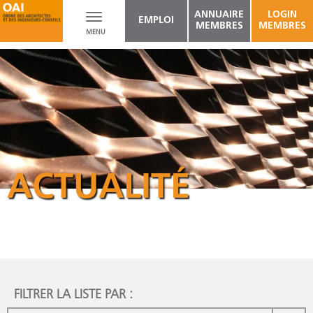
ANNUAIRE
LOGIN
Toggle
EMPLOI
MEMBRES
MEMBRES
MENU
navigation
ACTUALITÉ
FILTRER LA LISTE PAR :