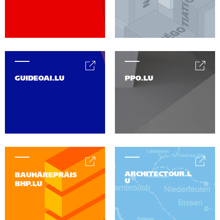
GUIDEOAI.LU
PPO.LU
ARCHITECTOUR.L
BAUHÄREPRÄIS
U
BHP.LU