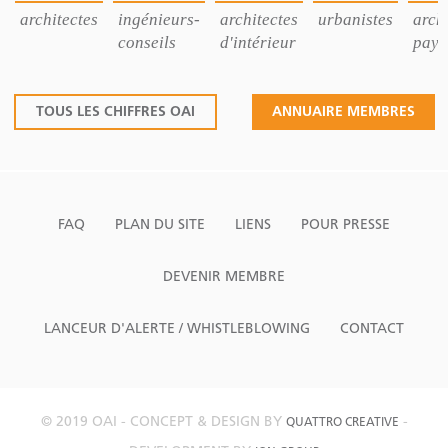
architectes
ingénieurs-
architectes
urbanistes
archi
conseils
d'intérieur
pays
TOUS LES CHIFFRES OAI
ANNUAIRE MEMBRES
FAQ
PLAN DU SITE
LIENS
POUR PRESSE
DEVENIR MEMBRE
LANCEUR D'ALERTE / WHISTLEBLOWING
CONTACT
© 2019 OAI - CONCEPT & DESIGN BY
-
QUATTRO CREATIVE