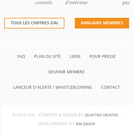
conseils
d'intérieur
pays
TOUS LES CHIFFRES OAI
ANNUAIRE MEMBRES
FAQ
PLAN DU SITE
LIENS
POUR PRESSE
DEVENIR MEMBRE
LANCEUR D'ALERTE / WHISTLEBLOWING
CONTACT
© 2019 OAI - CONCEPT & DESIGN BY
-
QUATTRO CREATIVE
DEVELOPMENT BY
ION GROUP