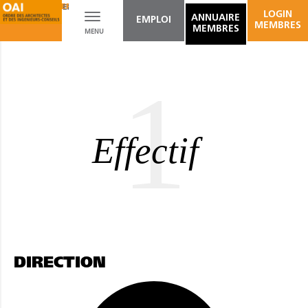
CADASTRE VERTICAL
LOGIN
Toggle
ANNUAIRE
EMPLOI
MEMBRES
MEMBRES
MENU
navigation
1
Effectif
DIRECTION