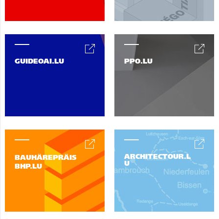
GUIDEOAI.LU
PPO.LU
ARCHITECTOUR.L
BAUHÄREPRÄIS
U
BHP.LU