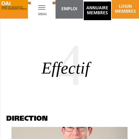
EXPERTISE: AUDIT DE CHANTIER
EXPERTISE: LITIGE EXÉCUTION
LOGIN
Toggle
ANNUAIRE
EMPLOI
MEMBRES
MEMBRES
MENU
navigation
4
Effectif
DIRECTION