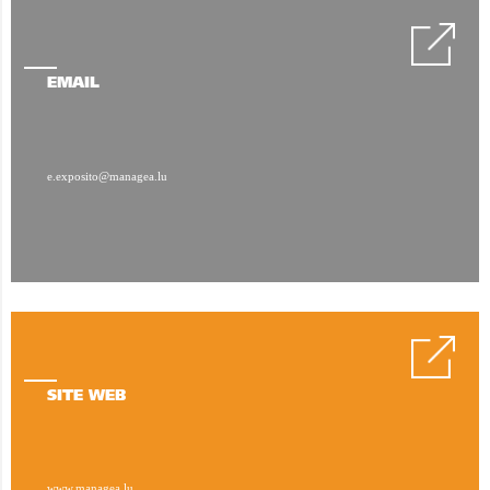
EMAIL
e.exposito@managea.lu
SITE WEB
www.managea.lu