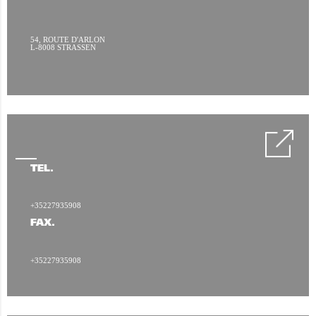
54, ROUTE D'ARLON
L-8008 STRASSEN
TÉL.
+35227935908
FAX.
+35227935908