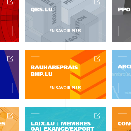
QBS.LU
PPO
EN SAVOIR PLUS
ARC
BAUHÄREPRÄIS
BHP.LU
EN SAVOIR PLUS
ES
LAIX.LU : MEMBRES
CON
OAI EXANGE/EXPORT