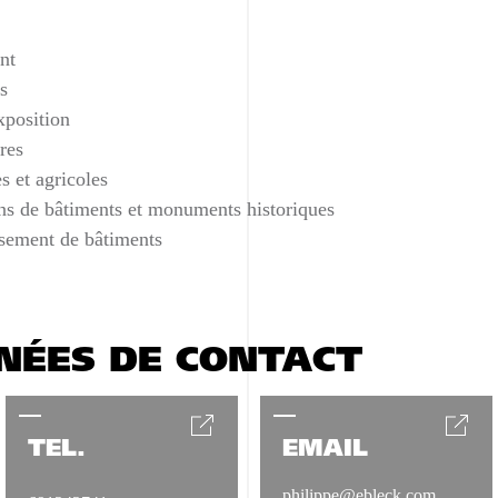
nt
s
xposition
res
s et agricoles
ons de bâtiments et monuments historiques
ssement de bâtiments
NÉES DE CONTACT
TÉL.
EMAIL
philippe@ebleck.com