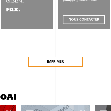
691242741
FAX.
NOUS CONTACTER
IMPRIMER
'OAI