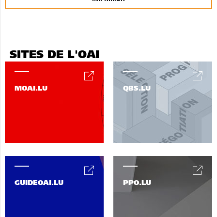
SITES DE L'OAI
MOAI.LU
QBS.LU
GUIDEOAI.LU
PPO.LU