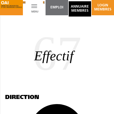
ARCHITECTURE DU PAYSAGE
AMÉNAGEMENT D'ESPACES INTÉRIEURS
LOGIN
Toggle
ANNUAIRE
EMPLOI
MEMBRES
MEMBRES
MENU
navigation
67
Effectif
DIRECTION