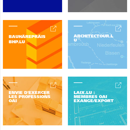
ARCHITECTOUR.L
BAUHÄREPRÄIS
U
BHP.LU
ENVIE D'EXERCER
LAIX.LU :
LES PROFESSIONS
MEMBRES OAI
OAI
EXANGE/EXPORT