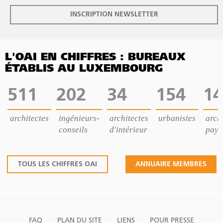
INSCRIPTION NEWSLETTER
L'OAI EN CHIFFRES : BUREAUX
ÉTABLIS AU LUXEMBOURG
511
202
34
154
14
architectes
ingénieurs-
architectes
urbanistes
archi
conseils
d'intérieur
pays
TOUS LES CHIFFRES OAI
ANNUAIRE MEMBRES
FAQ
PLAN DU SITE
LIENS
POUR PRESSE