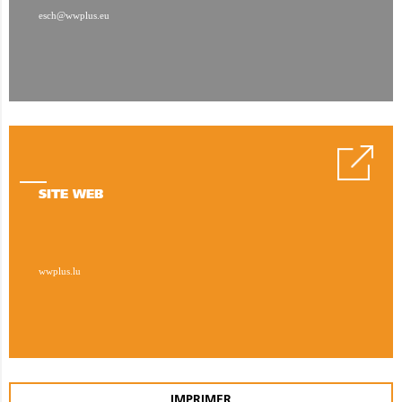
esch@wwplus.eu
SITE WEB
wwplus.lu
IMPRIMER