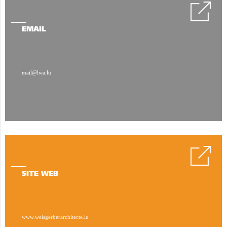
EMAIL
mail@lwa.lu
SITE WEB
www.weisgerberarchitecte.lu