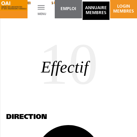
AMÉNAGEMENT D'ESPACES INTÉRIEURS
CADASTRE VERTICAL
LOGIN
Toggle
ANNUAIRE
EMPLOI
MEMBRES
MEMBRES
MENU
navigation
10
Effectif
DIRECTION