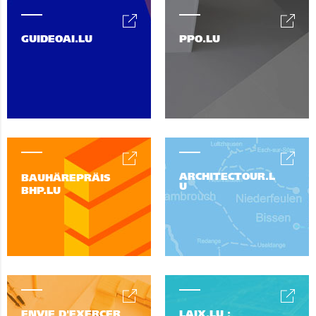
GUIDEOAI.LU
PPO.LU
ARCHITECTOUR.L
BAUHÄREPRÄIS
U
BHP.LU
ENVIE D'EXERCER
LAIX.LU :