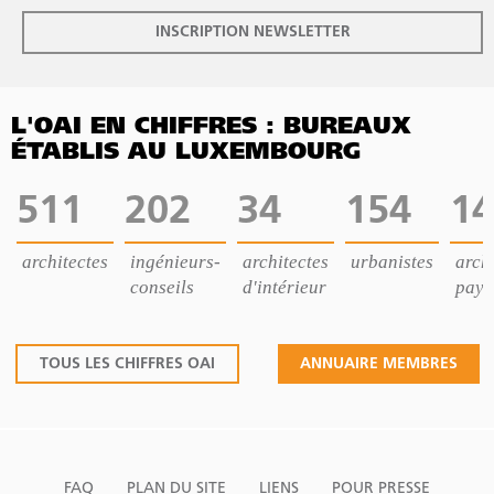
INSCRIPTION NEWSLETTER
L'OAI EN CHIFFRES : BUREAUX
ÉTABLIS AU LUXEMBOURG
511
202
34
154
14
architectes
ingénieurs-
architectes
urbanistes
archi
conseils
d'intérieur
pays
TOUS LES CHIFFRES OAI
ANNUAIRE MEMBRES
FAQ
PLAN DU SITE
LIENS
POUR PRESSE