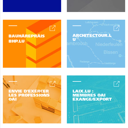
ARCHITECTOUR.L
BAUHÄREPRÄIS
U
BHP.LU
ENVIE D'EXERCER
LAIX.LU :
LES PROFESSIONS
MEMBRES OAI
OAI
EXANGE/EXPORT