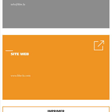
info@hbe.lu
SITE WEB
www.hbe-lu.com
IMPRIMER