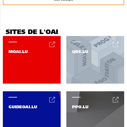
SITES DE L'OAI
MOAI.LU
QBS.LU
GUIDEOAI.LU
PPO.LU