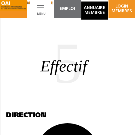
ARCHITECTURE DU PAYSAGE
AMÉNAGEMENT D'ESPACES INTÉRIEURS
LOGIN
Toggle
ANNUAIRE
EMPLOI
MEMBRES
MEMBRES
MENU
navigation
5
Effectif
DIRECTION