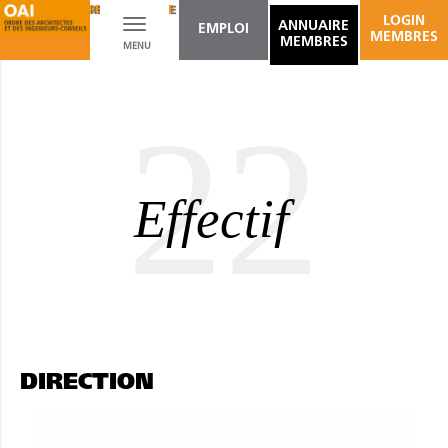
ARCHITECTURE DU PAYSAGE
AMÉNAGEMENT D'ESPACES INTÉRIEURS
LOGIN
Toggle
ANNUAIRE
EMPLOI
MEMBRES
MEMBRES
MENU
navigation
22
Effectif
DIRECTION