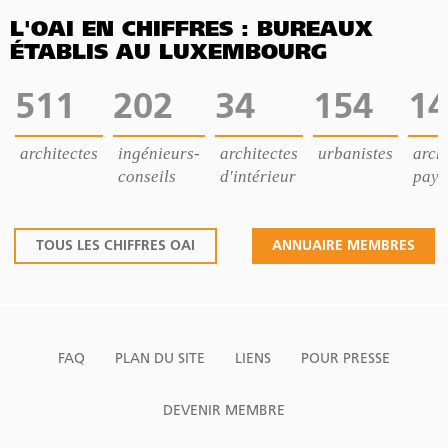
L'OAI EN CHIFFRES : BUREAUX
ÉTABLIS AU LUXEMBOURG
511
202
34
154
14
architectes
ingénieurs-
architectes
urbanistes
archi
conseils
d'intérieur
pays
TOUS LES CHIFFRES OAI
ANNUAIRE MEMBRES
FAQ
PLAN DU SITE
LIENS
POUR PRESSE
DEVENIR MEMBRE