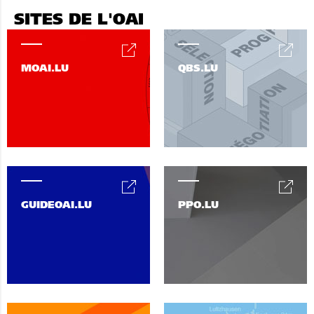
SITES DE L'OAI
MOAI.LU
QBS.LU
GUIDEOAI.LU
PPO.LU