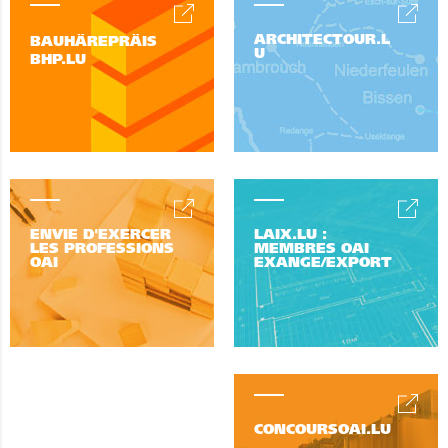
ARCHITECTOUR.L
BAUHÄREPRÄIS
U
BHP.LU
ENVIE D'EXERCER
LAIX.LU :
LES PROFESSIONS
MEMBRES OAI
OAI
EXANGE/EXPORT
CONCOURSOAI.LU