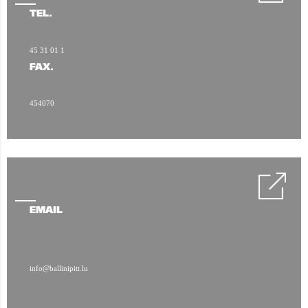
TÉL.
45 31 01 1
FAX.
454070
EMAIL
info@ballinipitt.lu