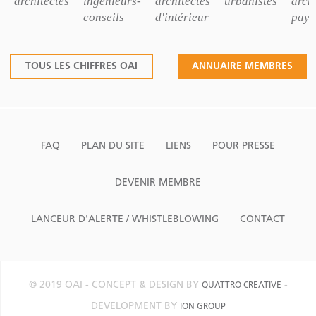
architectes
ingénieurs-
architectes
urbanistes
archi
conseils
d'intérieur
pays
TOUS LES CHIFFRES OAI
ANNUAIRE MEMBRES
FAQ
PLAN DU SITE
LIENS
POUR PRESSE
DEVENIR MEMBRE
LANCEUR D'ALERTE / WHISTLEBLOWING
CONTACT
© 2019 OAI - CONCEPT & DESIGN BY
-
QUATTRO CREATIVE
DEVELOPMENT BY
ION GROUP