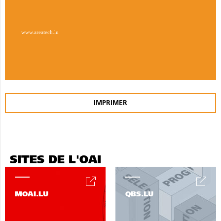
www.areatech.lu
IMPRIMER
SITES DE L'OAI
MOAI.LU
QBS.LU