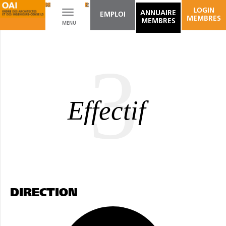
ARCHITECTURE DU PAYSAGE
AMÉNAGEMENT D'ESPACES INTÉRIEURS
LOGIN
Toggle
ANNUAIRE
EMPLOI
MEMBRES
MEMBRES
MENU
navigation
3
Effectif
DIRECTION