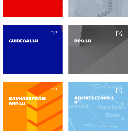
GUIDEOAI.LU
PPO.LU
ARCHITECTOUR.L
BAUHÄREPRÄIS
U
BHP.LU