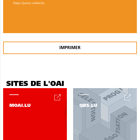
https://perry-weber.lu
IMPRIMER
SITES DE L'OAI
MOAI.LU
QBS.LU