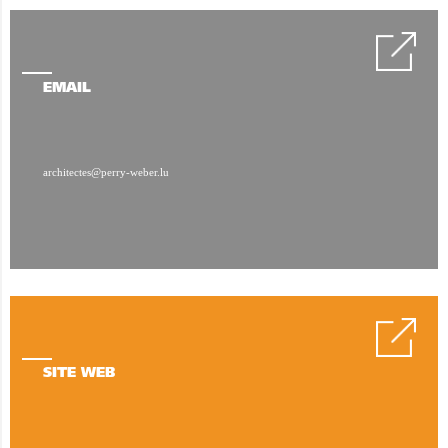
EMAIL
architectes@perry-weber.lu
SITE WEB