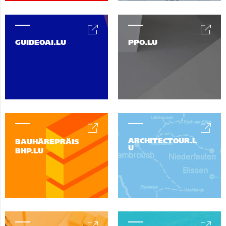
GUIDEOAI.LU
PPO.LU
ARCHITECTOUR.L
BAUHÄREPRÄIS
U
BHP.LU