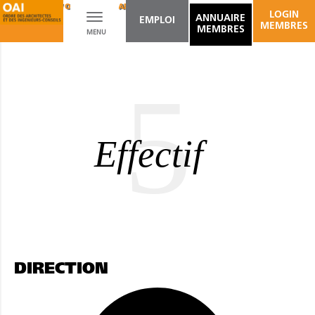
BÂTIMENTS / OUVRAGES D'ART
LOGIN
Toggle
ANNUAIRE
EMPLOI
MEMBRES
MEMBRES
MENU
navigation
5
Effectif
DIRECTION