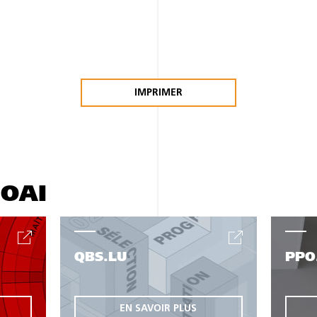
IMPRIMER
'OAI
QBS.LU
PPO
EN SAVOIR PLUS