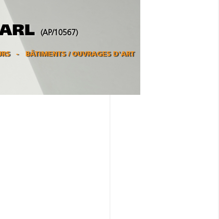
SARL
(AP/10567)
URS
BÂTIMENTS / OUVRAGES D'ART