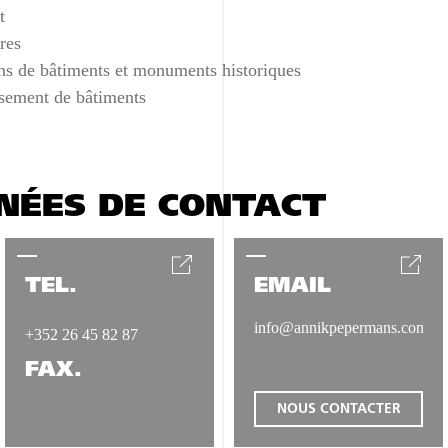
t
res
ons de bâtiments et monuments historiques
ssement de bâtiments
NÉES DE CONTACT
TÉL.
EMAIL
info@annikpepermans.com
+352 26 45 82 87
FAX.
NOUS CONTACTER