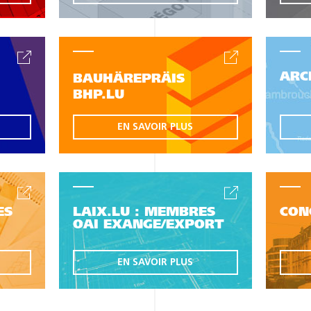
ARC
BAUHÄREPRÄIS
BHP.LU
EN SAVOIR PLUS
ES
LAIX.LU : MEMBRES
CON
OAI EXANGE/EXPORT
EN SAVOIR PLUS