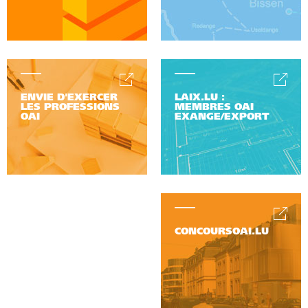
ENVIE D'EXERCER
LAIX.LU :
LES PROFESSIONS
MEMBRES OAI
OAI
EXANGE/EXPORT
CONCOURSOAI.LU