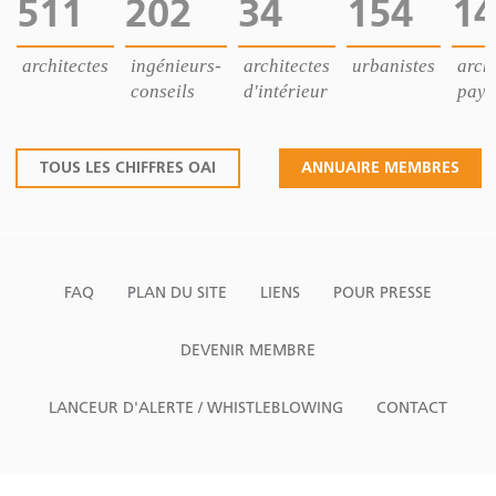
511
202
34
154
14
architectes
ingénieurs-
architectes
urbanistes
archi
conseils
d'intérieur
pays
TOUS LES CHIFFRES OAI
ANNUAIRE MEMBRES
FAQ
PLAN DU SITE
LIENS
POUR PRESSE
DEVENIR MEMBRE
LANCEUR D'ALERTE / WHISTLEBLOWING
CONTACT