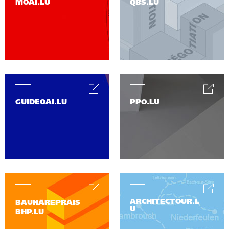
MOAI.LU
QBS.LU
GUIDEOAI.LU
PPO.LU
ARCHITECTOUR.L
BAUHÄREPRÄIS
U
BHP.LU