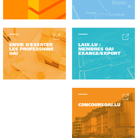
ENVIE D'EXERCER
LAIX.LU :
LES PROFESSIONS
MEMBRES OAI
OAI
EXANGE/EXPORT
CONCOURSOAI.LU