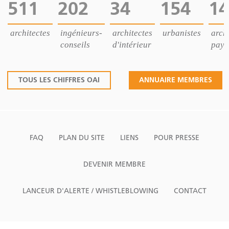
511
202
34
154
14
architectes
ingénieurs-
architectes
urbanistes
archi
conseils
d'intérieur
pays
TOUS LES CHIFFRES OAI
ANNUAIRE MEMBRES
FAQ
PLAN DU SITE
LIENS
POUR PRESSE
DEVENIR MEMBRE
LANCEUR D'ALERTE / WHISTLEBLOWING
CONTACT