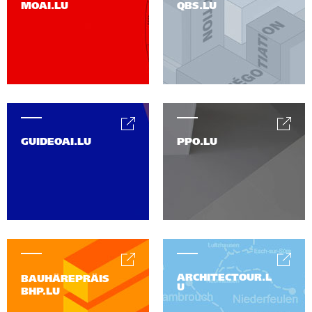
MOAI.LU
QBS.LU
GUIDEOAI.LU
PPO.LU
ARCHITECTOUR.L
BAUHÄREPRÄIS
U
BHP.LU