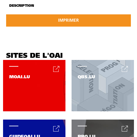
DESCRIPTION
IMPRIMER
SITES DE L'OAI
MOAI.LU
QBS.LU
GUIDEOAI.LU
PPO.LU