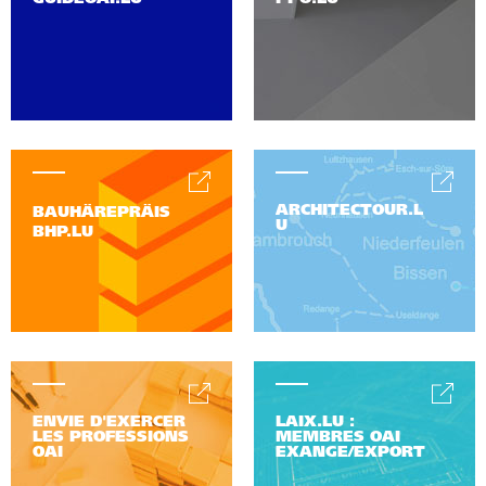
ARCHITECTOUR.L
BAUHÄREPRÄIS
U
BHP.LU
ENVIE D'EXERCER
LAIX.LU :
LES PROFESSIONS
MEMBRES OAI
OAI
EXANGE/EXPORT