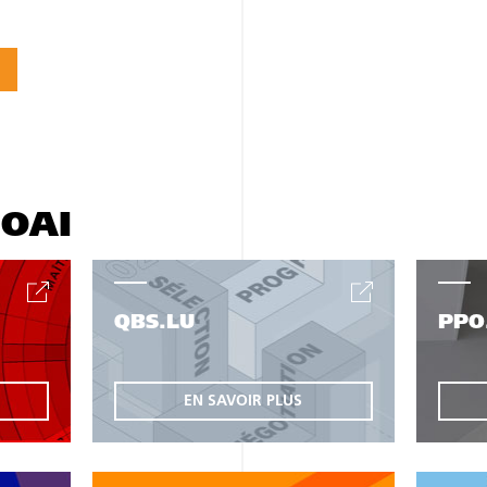
'OAI
QBS.LU
PPO
EN SAVOIR PLUS