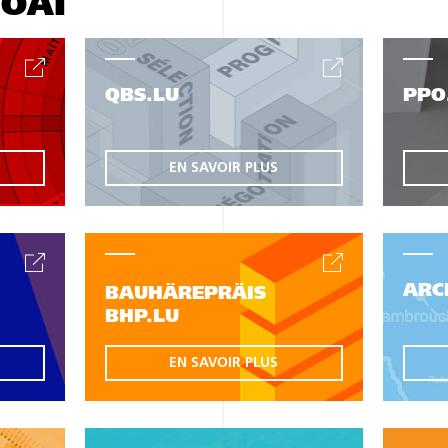
'OAI
QBS.LU
PPO
EN SAVOIR PLUS
ARC
BAUHÄREPRÄIS
BHP.LU
EN SAVOIR PLUS