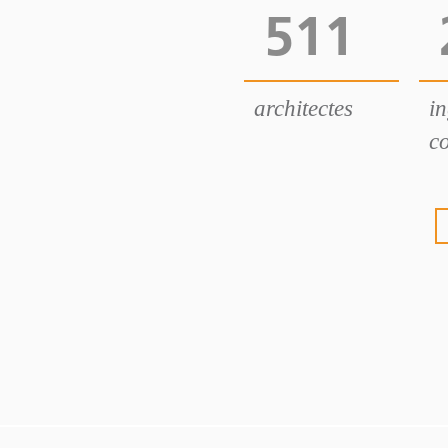
511
architectes
i
co