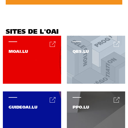
SITES DE L'OAI
MOAI.LU
QBS.LU
GUIDEOAI.LU
PPO.LU