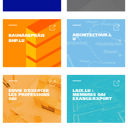
ARCHITECTOUR.L
BAUHÄREPRÄIS
U
BHP.LU
ENVIE D'EXERCER
LAIX.LU :
LES PROFESSIONS
MEMBRES OAI
OAI
EXANGE/EXPORT