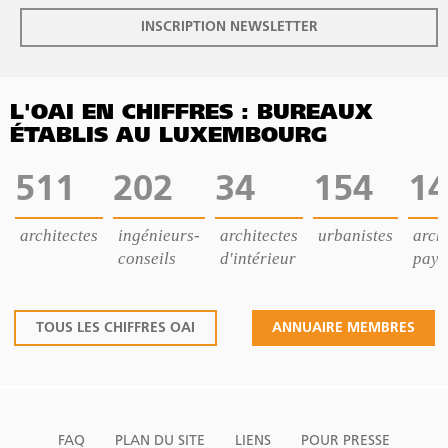
INSCRIPTION NEWSLETTER
L'OAI EN CHIFFRES : BUREAUX
ÉTABLIS AU LUXEMBOURG
511
202
34
154
14
architectes
ingénieurs-
architectes
urbanistes
archi
conseils
d'intérieur
pays
TOUS LES CHIFFRES OAI
ANNUAIRE MEMBRES
FAQ
PLAN DU SITE
LIENS
POUR PRESSE