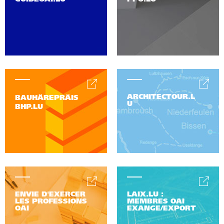
ARCHITECTOUR.L
BAUHÄREPRÄIS
U
BHP.LU
ENVIE D'EXERCER
LAIX.LU :
LES PROFESSIONS
MEMBRES OAI
OAI
EXANGE/EXPORT