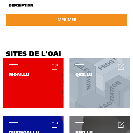
DESCRIPTION
IMPRIMER
SITES DE L'OAI
MOAI.LU
QBS.LU
GUIDEOAI.LU
PPO.LU