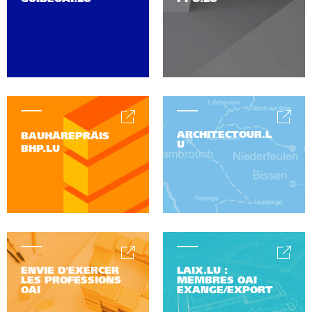
ARCHITECTOUR.L
BAUHÄREPRÄIS
U
BHP.LU
ENVIE D'EXERCER
LAIX.LU :
LES PROFESSIONS
MEMBRES OAI
OAI
EXANGE/EXPORT