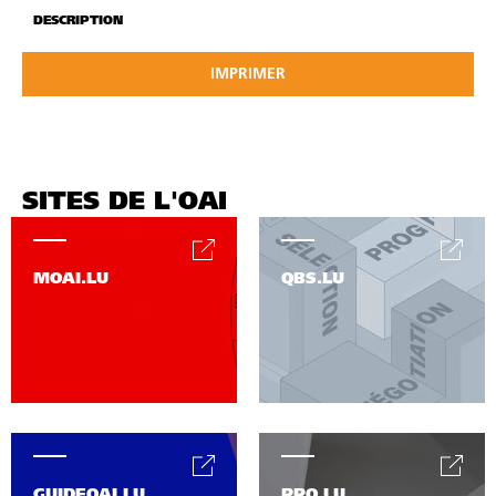
DESCRIPTION
IMPRIMER
SITES DE L'OAI
MOAI.LU
QBS.LU
GUIDEOAI.LU
PPO.LU