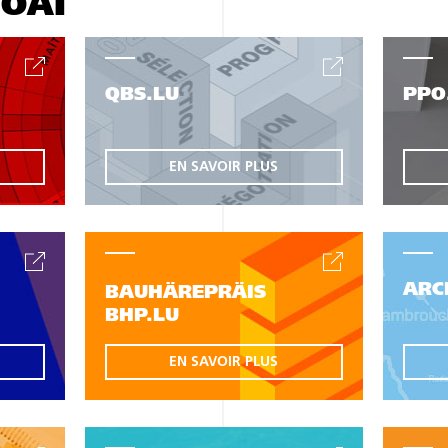
'OAI
QBS.LU
PPO
EN SAVOIR PLUS
ARC
BAUHÄREPRÄIS
BHP.LU
EN SAVOIR PLUS