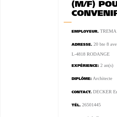
(M/F) PO
CONVENI
TREMA 
EMPLOYEUR.
20 bte 8 av
ADRESSE.
L-4818 RODANGE
2 an(s)
EXPÉRIENCE:
Architecte
DIPLÔME:
DECKER Em
CONTACT.
26501445
TÉL.