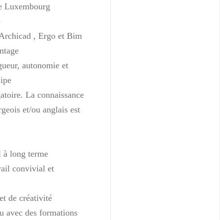
de Luxembourg
e
 Archicad , Ergo et Bim
antage
igueur, autonomie et
uipe
gatoire. La connaissance
geois et/ou anglais est
l à long terme
il convivial et
t de créativité
u avec des formations