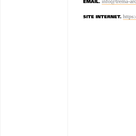
info@trema-arc
EMAIL.
https
SITE INTERNET.