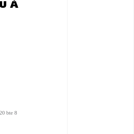
U À
20 bte 8
RODANGE