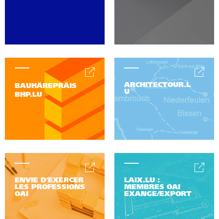
ARCHITECTOUR.L
BAUHÄREPRÄIS
U
BHP.LU
ENVIE D'EXERCER
LAIX.LU :
LES PROFESSIONS
MEMBRES OAI
OAI
EXANGE/EXPORT