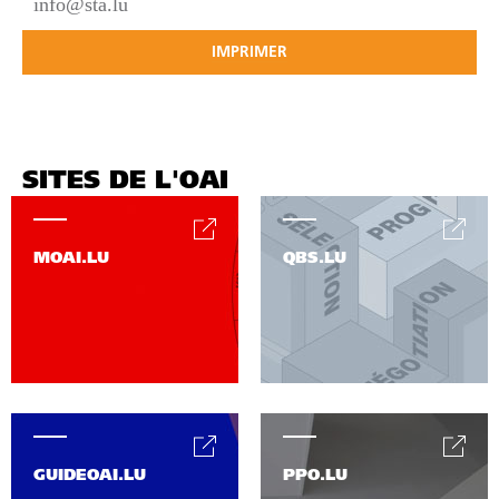
info@sta.lu
IMPRIMER
SITES DE L'OAI
MOAI.LU
QBS.LU
GUIDEOAI.LU
PPO.LU