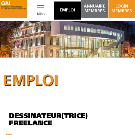
ANNUAIRE
LOGIN
Toggle
EMPLOI
MEMBRES
MEMBRES
MENU
navigation
EMPLOI
DESSINATEUR(TRICE)
FREELANCE