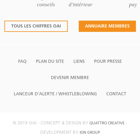
conseils
d'intérieur
pays
TOUS LES CHIFFRES OAI
ANNUAIRE MEMBRES
FAQ
PLAN DU SITE
LIENS
POUR PRESSE
DEVENIR MEMBRE
LANCEUR D'ALERTE / WHISTLEBLOWING
CONTACT
© 2019 OAI - CONCEPT & DESIGN BY
-
QUATTRO CREATIVE
DEVELOPMENT BY
ION GROUP