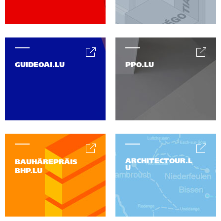
GUIDEOAI.LU
PPO.LU
ARCHITECTOUR.L
BAUHÄREPRÄIS
U
BHP.LU