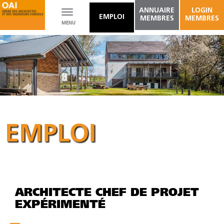
ANNUAIRE
LOGIN
Toggle
EMPLOI
MEMBRES
MEMBRES
MENU
navigation
EMPLOI
ARCHITECTE CHEF DE PROJET
EXPÉRIMENTÉ