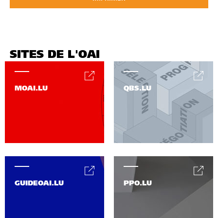
SITES DE L'OAI
MOAI.LU
QBS.LU
GUIDEOAI.LU
PPO.LU