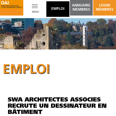
ANNUAIRE
LOGIN
Toggle
EMPLOI
MEMBRES
MEMBRES
MENU
navigation
EMPLOI
SWA ARCHITECTES ASSOCIES
RECRUTE UN DESSINATEUR EN
BÂTIMENT