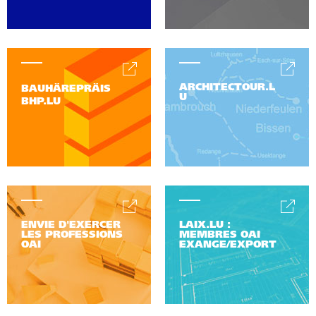
ARCHITECTOUR.L
BAUHÄREPRÄIS
U
BHP.LU
ENVIE D'EXERCER
LAIX.LU :
LES PROFESSIONS
MEMBRES OAI
OAI
EXANGE/EXPORT