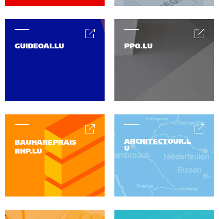
GUIDEOAI.LU
PPO.LU
ARCHITECTOUR.L
BAUHÄREPRÄIS
U
BHP.LU