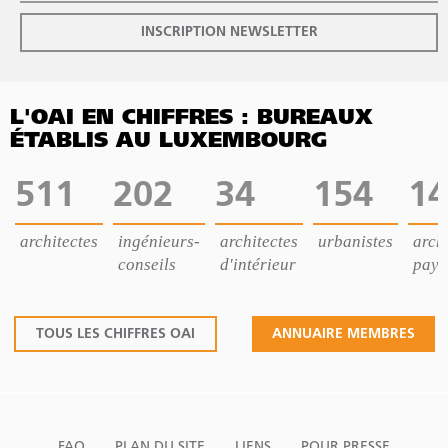
INSCRIPTION NEWSLETTER
L'OAI EN CHIFFRES : BUREAUX
ÉTABLIS AU LUXEMBOURG
511
202
34
154
14
architectes
ingénieurs-
architectes
urbanistes
archi
conseils
d'intérieur
pays
TOUS LES CHIFFRES OAI
ANNUAIRE MEMBRES
FAQ
PLAN DU SITE
LIENS
POUR PRESSE