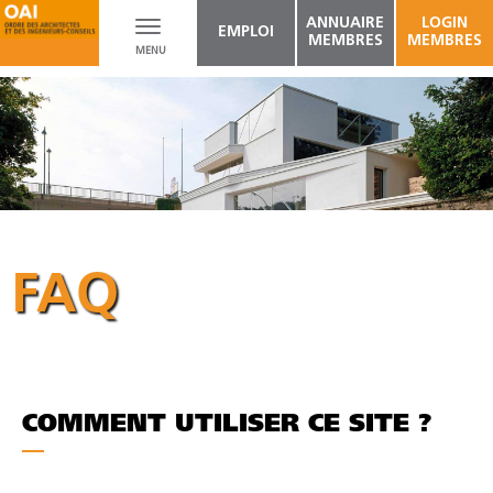
ANNUAIRE
LOGIN
Toggle
EMPLOI
MEMBRES
MEMBRES
MENU
navigation
FAQ
COMMENT UTILISER CE SITE ?