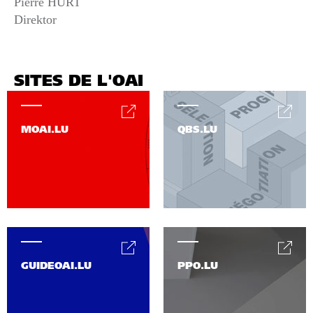
Pierre HURT
Direktor
SITES DE L'OAI
MOAI.LU
QBS.LU
GUIDEOAI.LU
PPO.LU