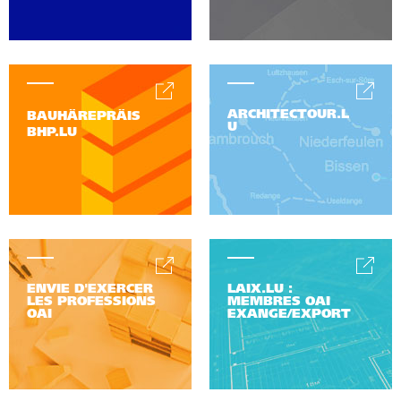
ARCHITECTOUR.L
BAUHÄREPRÄIS
U
BHP.LU
ENVIE D'EXERCER
LAIX.LU :
LES PROFESSIONS
MEMBRES OAI
OAI
EXANGE/EXPORT