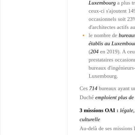
Luxembourg
a plus tr
ceux-ci s'ajoutent 149
occasionnels soit 2
d'architectes actifs
le nombre de
bureaux
établis au Luxembou
(
204
en 2019). A ceux
prestataires occasio
bureaux d'ingénieurs-
Luxembourg.
Ces
714
bureaux ayant un
Duché
emploient plus de
3 missions OAI :
légale,
culturelle
Au-delà de ses missions l