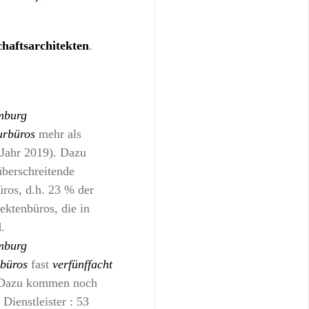
haftsarchitekten
.
mburg
urbüro
s
mehr als
Jahr 2019). Dazu
berschreitende
üros, d.h. 23 % der
ektenbüros, die in
.
mburg
rbüros
fast
verfünffacht
 Dazu kommen noch
Dienstleister : 53