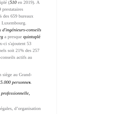
iplé (
510
en 2019). A
 prestataires
3% des 659 bureaux
 au Luxembourg.
 d'ingénieurs-conseils
rg
a presque
quintuplé
-ci s'ajoutent 53
nnels soit 21% des 257
conseils actifs au
 siège au Grand-
 5.000 personne
s
.
 professionnelle,
égales, d’organisation