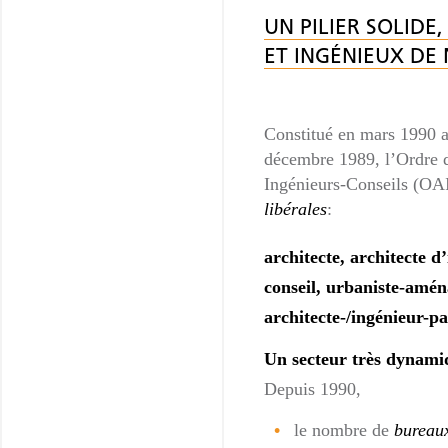
UN PILIER SOLIDE,
ET INGÉNIEUX DE 
Constitué en mars 1990 a
décembre 1989, l’Ordre d
Ingénieurs-Conseils (OA
libérales
:
architecte, architecte d’
conseil,
urbaniste-amén
architecte-/ingénieur-pa
Un secteur très dynamiq
Depuis 1990,
le nombre de
bureaux