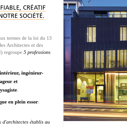
 FIABLE, CRÉATIF
NOTRE SOCIÉTÉ.
ux termes de la loi du 13
es Architectes et des
I) regroupe
5 professions
intérieur, ingénieur-
ageur et
ysagiste
.
ue en plein essor
:
 d'architectes établis au