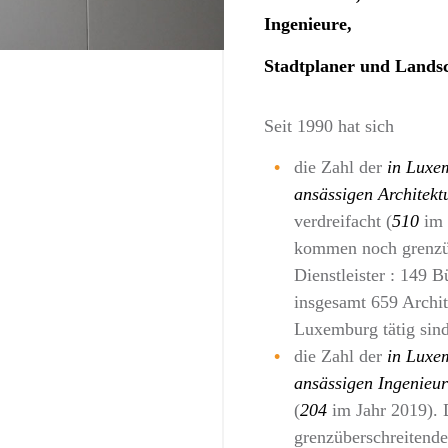
Ingenieure,
Stadtplaner und Landsc
Seit 1990 hat sich
die Zahl der
in Luxe
ansässigen Architekt
verdreifacht (
510
im 
kommen noch grenzü
Dienstleister : 149 B
insgesamt 659 Archit
Luxemburg tätig sind
die Zahl der
in Luxe
ansässigen Ingenieu
(
204
im Jahr 2019).
grenzüberschreitende 