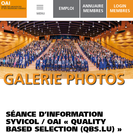
ANNUAIRE
LOGIN
Toggle
EMPLOI
MEMBRES
MEMBRES
MENU
navigation
GALERIE PHOTOS
SÉANCE D’INFORMATION
SYVICOL / OAI « QUALITY
BASED SELECTION (QBS.LU) »