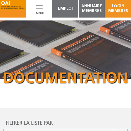
ANNUAIRE
LOGIN
Toggle
EMPLOI
MEMBRES
MEMBRES
MENU
navigation
DOCUMENTATION
FILTRER LA LISTE PAR :