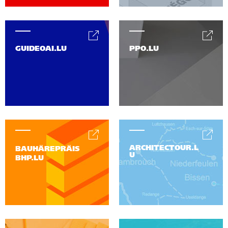
GUIDEOAI.LU
PPO.LU
ARCHITECTOUR.L
BAUHÄREPRÄIS
U
BHP.LU