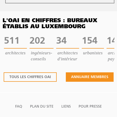
L'OAI EN CHIFFRES : BUREAUX
ÉTABLIS AU LUXEMBOURG
511
202
34
154
14
architectes
ingénieurs-
architectes
urbanistes
archi
conseils
d'intérieur
pays
TOUS LES CHIFFRES OAI
ANNUAIRE MEMBRES
FAQ
PLAN DU SITE
LIENS
POUR PRESSE