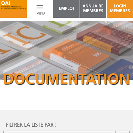
ANNUAIRE
LOGIN
Toggle
EMPLOI
MEMBRES
MEMBRES
MENU
navigation
DOCUMENTATION
FILTRER LA LISTE PAR :