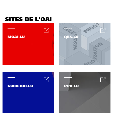
SITES DE L'OAI
MOAI.LU
QBS.LU
GUIDEOAI.LU
PPO.LU